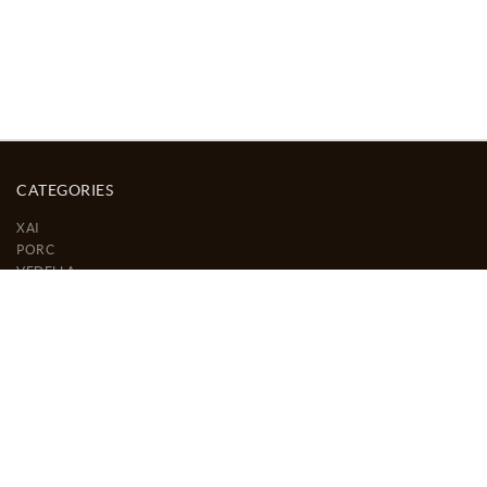
CATEGORIES
XAI
PORC
VEDELLA
POLLASTRE / CONILL
OUS
PREPARATS CARNIS
ELABORATS CURATS
ELABORATS CUITS