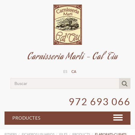
Carnisseria Martí - Cal Tiu
ES
CA
972 693 066
PRODUCTES
FITXERS
FICHEROS USUARIOS
FILES
PRODUCTS
ELABORATS-CURATS