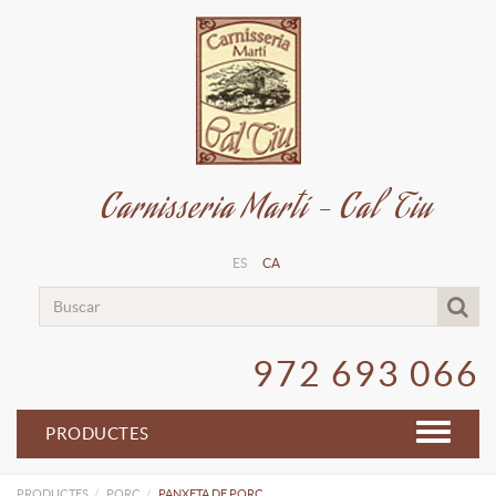
Carnisseria Martí - Cal Tiu
ES
CA
972 693 066
PRODUCTES
PRODUCTES
PORC
PANXETA DE PORC